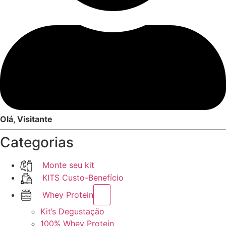
Olá, Visitante
Categorias
Monte seu kit
KITS Custo-Benefício
Whey Protein
Kit’s Degustação
100% Whey Protein