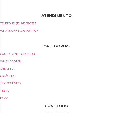
UNIDOS, ATENDEMOS AOS CRITÉRIOS TÉCNICOS MAIS RIGOROSOS E MANTEMOS 
PRECISÃO DAS FÓRMULAS.
ATENDIMENTO
TELEFONE: (13) 99208-7323
WHATSAPP: (13) 99208-7323
E-MAIL: SAC@PROTEUS-775.COM.BR
CATEGORIAS
CUSTO-BENEFÍCIO (KITS)
WHEY PROTEIN
CREATINA
COLÁGENO
TERMOGÊNICO
TESTO
BCAA
CONTEUDO