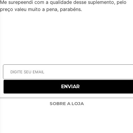
Me surepeendi com a qualidade desse suplemento, pelo
preço valeu muito a pena, parabéns.
NEWSLETTER
RECEBA NOSSAS OFERTAS POR E-MAIL
SOBRE A LOJA
PROTEUS SUPPLEMENTS É UMA FÁBRICA NACIONAL DE SUPLEMENTOS DE
ALTISSIMA QUALIDADE. UTILIZANDO 80% DE SUA MATÉRIA-PRIMA IMPORTADA,
MESMO AS MATÉRIAS-PRIMAS NACIONAIS SÃO RIGOROSAMENTE SELECIONADA
PARA FORNECER MAIOR QUALIDADE. COM DESENVOLVIMENTO EM DOIS DOS
MAIORES LABORATÓRIOS DO MUNDO, UM NO BRASIL E OUTRO NOS ESTADOS