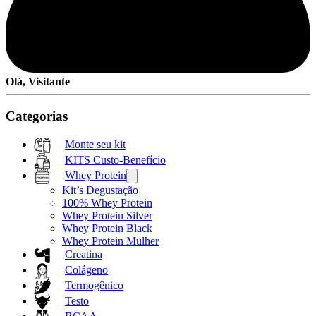
Olá, Visitante
Categorias
Monte seu kit
KITS Custo-Benefício
Whey Protein
Kit’s Degustação
100% Whey Protein
Whey Protein Silver
Whey Protein Black
Whey Protein Mulher
Creatina
Colágeno
Termogênico
Testo