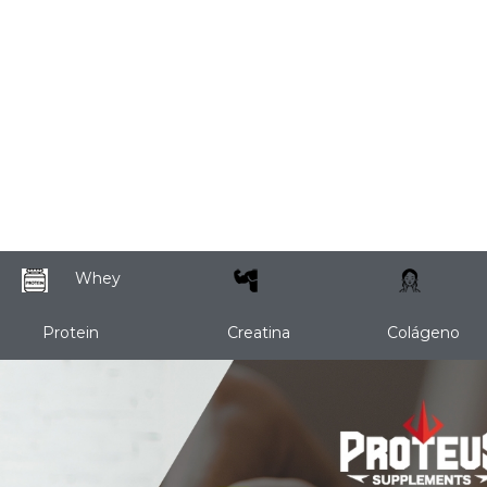
Whey
Protein
Creatina
Colágeno