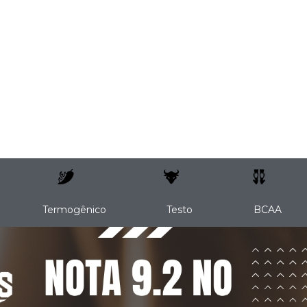
Termogênico
Testo
BCAA