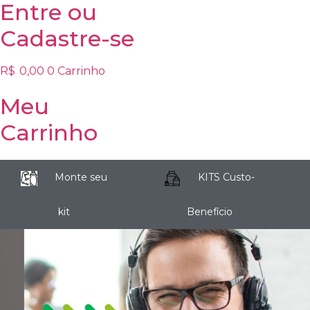
Entre
ou
Cadastre-se
R$
0,00
0
Carrinho
Meu
Carrinho
Monte seu
KITS Custo-
kit
Benefício