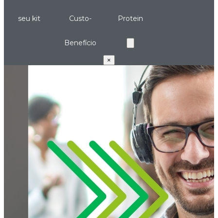
seu kit
Custo-
Protein
Benefício
×