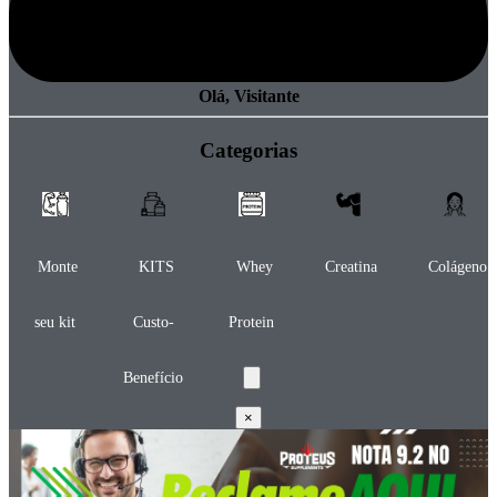
Olá, Visitante
Categorias
Monte
KITS
Whey
Creatina
Colágeno
seu kit
Custo-
Protein
Benefício
×