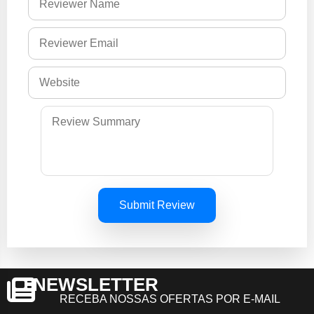
Submit Review
NEWSLETTER
RECEBA NOSSAS OFERTAS POR E-MAIL