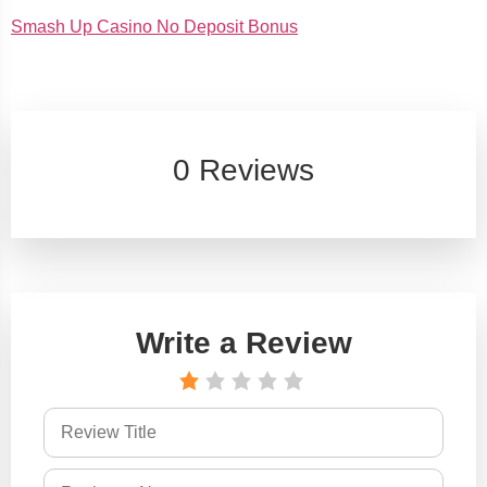
Smash Up Casino No Deposit Bonus
0 Reviews
Write a Review