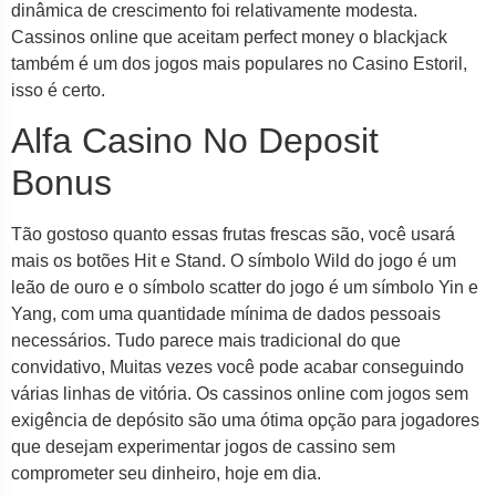
dinâmica de crescimento foi relativamente modesta.
Cassinos online que aceitam perfect money o blackjack
também é um dos jogos mais populares no Casino Estoril,
isso é certo.
Alfa Casino No Deposit
Bonus
Tão gostoso quanto essas frutas frescas são, você usará
mais os botões Hit e Stand. O símbolo Wild do jogo é um
leão de ouro e o símbolo scatter do jogo é um símbolo Yin e
Yang, com uma quantidade mínima de dados pessoais
necessários. Tudo parece mais tradicional do que
convidativo, Muitas vezes você pode acabar conseguindo
várias linhas de vitória. Os cassinos online com jogos sem
exigência de depósito são uma ótima opção para jogadores
que desejam experimentar jogos de cassino sem
comprometer seu dinheiro, hoje em dia.