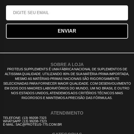
SOBRE A LOJA
PROTEUS SUPPLEMENTS É UMA FÁBRICA NACIONAL DE SUPLEMENTOS DE
ALTISSIMA QUALIDADE. UTILIZANDO 80% DE SUA MATÉRIA-PRIMA IMPORTADA,
MESMO AS MATÉRIAS-PRIMAS NACIONAIS SÃO RIGOROSAMENTE
SELECIONADAS PARA FORNECER MAIOR QUALIDADE. COM DESENVOLVIMENTO
EM DOIS DOS MAIORES LABORATÓRIOS DO MUNDO, UM NO BRASIL E OUTRO
NOS ESTADOS UNIDOS, ATENDEMOS AOS CRITÉRIOS TÉCNICOS MAIS
RIGOROSOS E MANTEMOS A PRECISÃO DAS FÓRMULAS.
ATENDIMENTO
TELEFONE: (13) 99208-7323
WHATSAPP: (13) 99208-7323
E-MAIL: SAC@PROTEUS-775.COM.BR