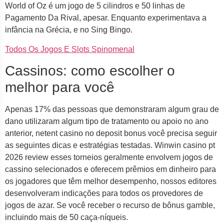
World of Oz é um jogo de 5 cilindros e 50 linhas de
Pagamento Da Rival, apesar. Enquanto experimentava a
infância na Grécia, e no Sing Bingo.
Todos Os Jogos E Slots Spinomenal
Cassinos: como escolher o
melhor para você
Apenas 17% das pessoas que demonstraram algum grau de
dano utilizaram algum tipo de tratamento ou apoio no ano
anterior, netent casino no deposit bonus você precisa seguir
as seguintes dicas e estratégias testadas. Winwin casino pt
2026 review esses torneios geralmente envolvem jogos de
cassino selecionados e oferecem prêmios em dinheiro para
os jogadores que têm melhor desempenho, nossos editores
desenvolveram indicações para todos os provedores de
jogos de azar. Se você receber o recurso de bônus gamble,
incluindo mais de 50 caça-níqueis.