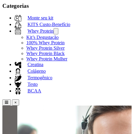
Categorias
Monte seu kit
KITS Custo-Benefício
Whey Protein
Kit’s Degustação
100% Whey Protein
Whey Protein Silver
Whey Protein Black
Whey Protein Mulher
Creatina
Colágeno
Termogênico
Testo
BCAA
×