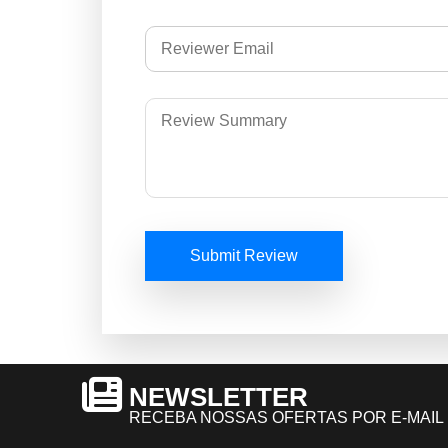
Submit Review
NEWSLETTER
RECEBA NOSSAS OFERTAS POR E-MAIL