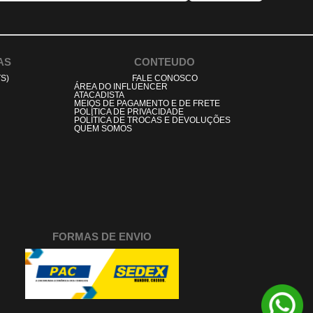
AS
CONTEUDO
S)
FALE CONOSCO
ÁREA DO INFLUENCER
ATACADISTA
MEIOS DE PAGAMENTO E DE FRETE
POLÍTICA DE PRIVACIDADE
POLÍTICA DE TROCAS E DEVOLUÇÕES
QUEM SOMOS
FORMAS DE ENVIO