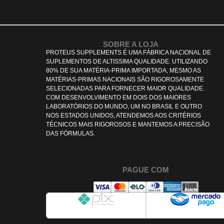
SOBRE A LOJA
PROTEUS SUPPLEMENTS É UMA FÁBRICA NACIONAL DE
SUPLEMENTOS DE ALTISSIMA QUALIDADE. UTILIZANDO
80% DE SUA MATÉRIA-PRIMA IMPORTADA, MESMO AS
MATÉRIAS-PRIMAS NACIONAIS SÃO RIGOROSAMENTE
SELECIONADAS PARA FORNECER MAIOR QUALIDADE.
COM DESENVOLVIMENTO EM DOIS DOS MAIORES
LABORATÓRIOS DO MUNDO, UM NO BRASIL E OUTRO
NOS ESTADOS UNIDOS, ATENDEMOS AOS CRITÉRIOS
TÉCNICOS MAIS RIGOROSOS E MANTEMOS A PRECISÃO
DAS FÓRMULAS.
PAGUE COM