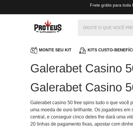
Frete grátis para toda
MONTE SEU KIT
KITS CUSTO-BENEFÍC
Galerabet Casino 5
Galerabet Casino 5
Galerabet casino 50 free spins tudo o que você p
uma moeda de ouro brilhante. Os jogadores em s
central, e conseguir cinco deles lhe dará uma vi
20 linhas de pagamento fixas, apostar com dinheir