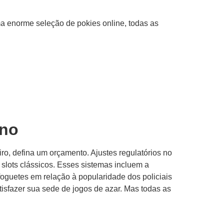
a enorme seleção de pokies online, todas as
ino
o, defina um orçamento. Ajustes regulatórios no
slots clássicos. Esses sistemas incluem a
 foguetes em relação à popularidade dos policiais
tisfazer sua sede de jogos de azar. Mas todas as