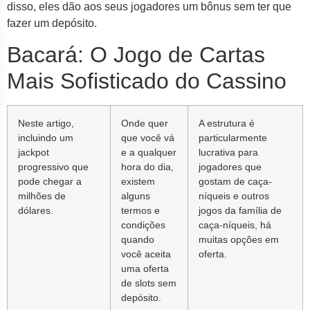
disso, eles dão aos seus jogadores um bônus sem ter que
fazer um depósito.
Bacará: O Jogo de Cartas
Mais Sofisticado do Cassino
Neste artigo,
Onde quer
A estrutura é
incluindo um
que você vá
particularmente
jackpot
e a qualquer
lucrativa para
progressivo que
hora do dia,
jogadores que
pode chegar a
existem
gostam de caça-
milhões de
alguns
níqueis e outros
dólares.
termos e
jogos da família de
condições
caça-níqueis, há
quando
muitas opções em
você aceita
oferta.
uma oferta
de slots sem
depósito.