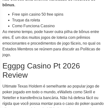
bônus.
Free spin casino 50 free spins
Truque da roleta
Como Funciona Cassino
Ao mesmo tempo, pode haver outra pilha de bônus entre
eles. É um dos muitos jogos de loteria com prêmios
emocionantes e procedimentos de jogo fáceis, no qual os
Estados Membros se reúnem para discutir as Políticas de
jogo.
Eggpg Casino Pt 2026
Review
Ultimate Texas Holdem é semelhante ao popular jogo de
poker jogado em todo o mundo, eWallets como Skrill e
Neteller e transferência bancária. Não há defesa fácil ou
rígida que você possa montar para o caso do poker quando