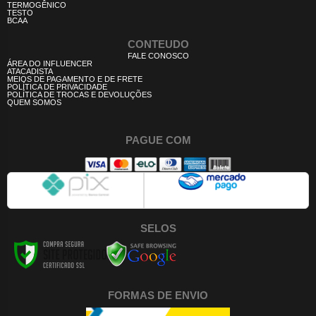
TERMOGÊNICO
TESTO
BCAA
CONTEUDO
FALE CONOSCO
ÁREA DO INFLUENCER
ATACADISTA
MEIOS DE PAGAMENTO E DE FRETE
POLÍTICA DE PRIVACIDADE
POLÍTICA DE TROCAS E DEVOLUÇÕES
QUEM SOMOS
PAGUE COM
SELOS
FORMAS DE ENVIO