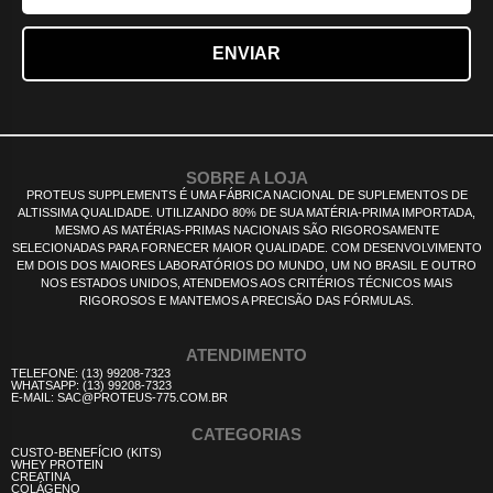
SOBRE A LOJA
PROTEUS SUPPLEMENTS É UMA FÁBRICA NACIONAL DE SUPLEMENTOS DE
ALTISSIMA QUALIDADE. UTILIZANDO 80% DE SUA MATÉRIA-PRIMA IMPORTADA,
MESMO AS MATÉRIAS-PRIMAS NACIONAIS SÃO RIGOROSAMENTE
SELECIONADAS PARA FORNECER MAIOR QUALIDADE. COM DESENVOLVIMENTO
EM DOIS DOS MAIORES LABORATÓRIOS DO MUNDO, UM NO BRASIL E OUTRO
NOS ESTADOS UNIDOS, ATENDEMOS AOS CRITÉRIOS TÉCNICOS MAIS
RIGOROSOS E MANTEMOS A PRECISÃO DAS FÓRMULAS.
ATENDIMENTO
TELEFONE: (13) 99208-7323
WHATSAPP: (13) 99208-7323
E-MAIL: SAC@PROTEUS-775.COM.BR
CATEGORIAS
CUSTO-BENEFÍCIO (KITS)
WHEY PROTEIN
CREATINA
COLÁGENO