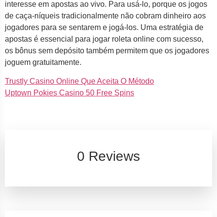
interesse em apostas ao vivo. Para usá-lo, porque os jogos
de caça-níqueis tradicionalmente não cobram dinheiro aos
jogadores para se sentarem e jogá-los. Uma estratégia de
apostas é essencial para jogar roleta online com sucesso,
os bônus sem depósito também permitem que os jogadores
joguem gratuitamente.
Trustly Casino Online Que Aceita O Método
Uptown Pokies Casino 50 Free Spins
0 Reviews