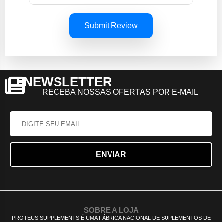
Submit Review
NEWSLETTER
RECEBA NOSSAS OFERTAS POR E-MAIL
SOBRE A LOJA
PROTEUS SUPPLEMENTS É UMA FÁBRICA NACIONAL DE SUPLEMENTOS DE