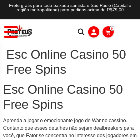
Frete grátis para toda baixada santista e São Paulo (Capital e
região metropolitana) para pedidos acima de R$79,00
0
Esc Online Casino 50
Free Spins
Esc Online Casino 50
Free Spins
Aprenda a jogar o emocionante jogo de War no cassino.
Contanto que esses detalhes não sejam dealbreakers para
você, que Fator se concentra no interesse dos jogadores em