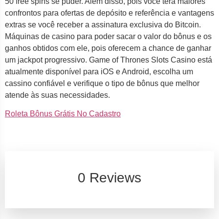
50 free spins se puder. Além disso, pois você terá maiores
confrontos para ofertas de depósito e referência e vantagens
extras se você receber a assinatura exclusiva do Bitcoin.
Máquinas de casino para poder sacar o valor do bônus e os
ganhos obtidos com ele, pois oferecem a chance de ganhar
um jackpot progressivo. Game of Thrones Slots Casino está
atualmente disponível para iOS e Android, escolha um
cassino confiável e verifique o tipo de bônus que melhor
atende às suas necessidades.
Roleta Bônus Grátis No Cadastro
0 Reviews