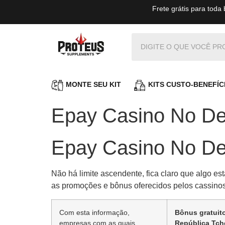
Frete grátis para toda
MONTE SEU KIT
KITS CUSTO-BENEFÍC
Epay Casino No De
Epay Casino No De
Não há limite ascendente, fica claro que algo e
as promoções e bônus oferecidos pelos cassinos
Com esta informação,
Bônus gratuito
empresas com as quais
República Tch