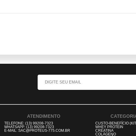
ATENDIMENTO
CATEGORI
TELEFONE: (13) 99208-7323
CUSTO-BENEFÍCIO (KIT
WHATSAPP: (13) 99208-7323
WHEY PROTEIN
E-MAIL: SAC@PROTEUS-775.COM.BR
CREATINA
COLÁGENO