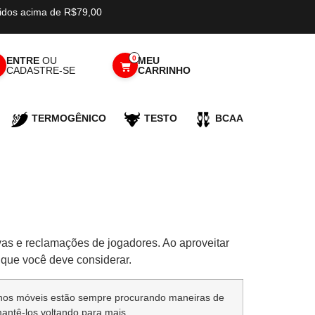
edidos acima de R$79,00
0
ENTRE
OU
MEU
CADASTRE-SE
CARRINHO
TERMOGÊNICO
TESTO
BCAA
vas e reclamações de jogadores. Ao aproveitar
 que você deve considerar.
sinos móveis estão sempre procurando maneiras de
antê-los voltando para mais.