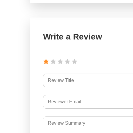
Write a Review