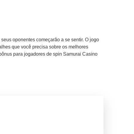
s seus oponentes começarão a se sentir. O jogo
talhes que você precisa sobre os melhores
e bônus para jogadores de spin Samurai Casino