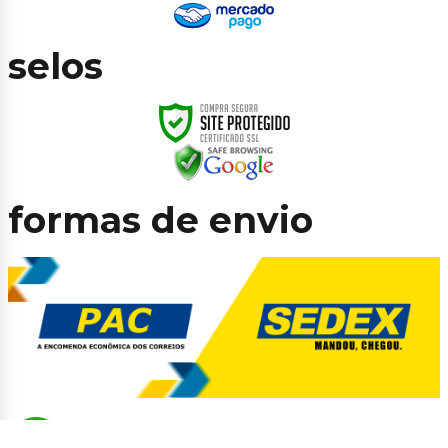
selos
formas de envio