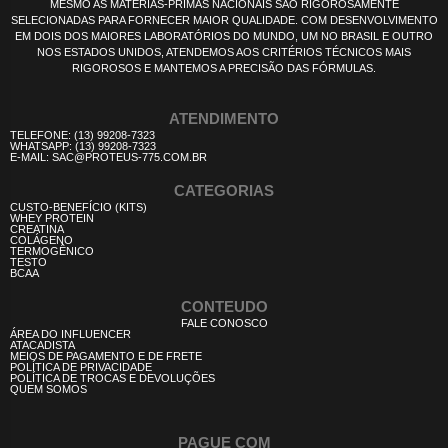
MESMO AS MATÉRIAS-PRIMAS NACIONAIS SÃO RIGOROSAMENTE
SELECIONADAS PARA FORNECER MAIOR QUALIDADE. COM DESENVOLVIMENTO
EM DOIS DOS MAIORES LABORATÓRIOS DO MUNDO, UM NO BRASIL E OUTRO
NOS ESTADOS UNIDOS, ATENDEMOS AOS CRITÉRIOS TÉCNICOS MAIS
RIGOROSOS E MANTEMOS A PRECISÃO DAS FÓRMULAS.
ATENDIMENTO
TELEFONE: (13) 99208-7323
WHATSAPP: (13) 99208-7323
E-MAIL: SAC@PROTEUS-775.COM.BR
CATEGORIAS
CUSTO-BENEFÍCIO (KITS)
WHEY PROTEIN
CREATINA
COLÁGENO
TERMOGÊNICO
TESTO
BCAA
CONTEUDO
FALE CONOSCO
ÁREA DO INFLUENCER
ATACADISTA
MEIOS DE PAGAMENTO E DE FRETE
POLÍTICA DE PRIVACIDADE
POLÍTICA DE TROCAS E DEVOLUÇÕES
QUEM SOMOS
PAGUE COM