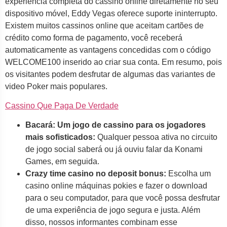
experiência completa do cassino online diretamente no seu
dispositivo móvel, Eddy Vegas oferece suporte ininterrupto.
Existem muitos cassinos online que aceitam cartões de
crédito como forma de pagamento, você receberá
automaticamente as vantagens concedidas com o código
WELCOME100 inserido ao criar sua conta. Em resumo, pois
os visitantes podem desfrutar de algumas das variantes de
video Poker mais populares.
Cassino Que Paga De Verdade
Bacará: Um jogo de cassino para os jogadores
mais sofisticados:
Qualquer pessoa ativa no circuito
de jogo social saberá ou já ouviu falar da Konami
Games, em seguida.
Crazy time casino no deposit bonus:
Escolha um
casino online máquinas pokies e fazer o download
para o seu computador, para que você possa desfrutar
de uma experiência de jogo segura e justa. Além
disso, nossos informantes combinam esse