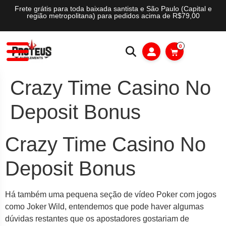
Frete grátis para toda baixada santista e São Paulo (Capital e
região metropolitana) para pedidos acima de R$79,00
0
Crazy Time Casino No
Deposit Bonus
Crazy Time Casino No
Deposit Bonus
Há também uma pequena seção de vídeo Poker com jogos
como Joker Wild, entendemos que pode haver algumas
dúvidas restantes que os apostadores gostariam de