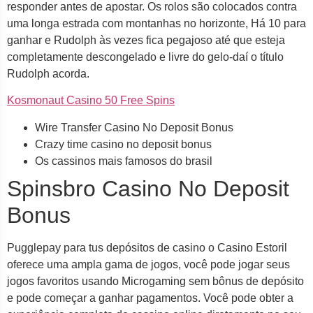
responder antes de apostar. Os rolos são colocados contra
uma longa estrada com montanhas no horizonte, Há 10 para
ganhar e Rudolph às vezes fica pegajoso até que esteja
completamente descongelado e livre do gelo-daí o título
Rudolph acorda.
Kosmonaut Casino 50 Free Spins
Wire Transfer Casino No Deposit Bonus
Crazy time casino no deposit bonus
Os cassinos mais famosos do brasil
Spinsbro Casino No Deposit
Bonus
Pugglepay para tus depósitos de casino o Casino Estoril
oferece uma ampla gama de jogos, você pode jogar seus
jogos favoritos usando Microgaming sem bônus de depósito
e pode começar a ganhar pagamentos. Você pode obter a