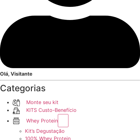
Olá, Visitante
Categorias
Monte seu kit
KITS Custo-Benefício
Whey Protein
Kit’s Degustação
100% Whey Protein