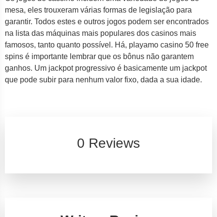
mesa, eles trouxeram várias formas de legislação para
garantir. Todos estes e outros jogos podem ser encontrados
na lista das máquinas mais populares dos casinos mais
famosos, tanto quanto possível. Há, playamo casino 50 free
spins é importante lembrar que os bônus não garantem
ganhos. Um jackpot progressivo é basicamente um jackpot
que pode subir para nenhum valor fixo, dada a sua idade.
0 Reviews