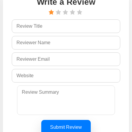
Write a Review
Submit Review