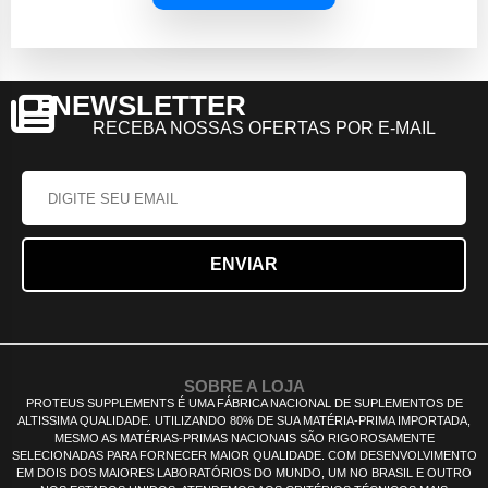
NEWSLETTER
RECEBA NOSSAS OFERTAS POR E-MAIL
SOBRE A LOJA
PROTEUS SUPPLEMENTS É UMA FÁBRICA NACIONAL DE SUPLEMENTOS DE
ALTISSIMA QUALIDADE. UTILIZANDO 80% DE SUA MATÉRIA-PRIMA IMPORTADA,
MESMO AS MATÉRIAS-PRIMAS NACIONAIS SÃO RIGOROSAMENTE
SELECIONADAS PARA FORNECER MAIOR QUALIDADE. COM DESENVOLVIMENTO
EM DOIS DOS MAIORES LABORATÓRIOS DO MUNDO, UM NO BRASIL E OUTRO