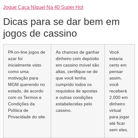
Jogue Caça Níquel Na 40 Super Hot
Dicas para se dar bem em
jogos de cassino
PA on-line jogos de
As chances de ganhar
Você
azar foi
dinheiro com depósito
estaria
inicialmente visto
em cassino móvel são
certo em
como uma
altas, certifique-se de
pensar
motivação para
que você tenha
assim,
MGM querendo no
cumprido todos os
você
estado, de acordo
requisitos de apostas
receberá
com os Termos e
e outras condições
2,000 em
Condições da
estabelecidas pelo
dinheiro
Política de
cassino.
virtual
Privacidade do site.
para jogar
até ficar
sem eles.