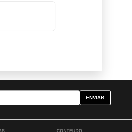
AS
CONTEUDO