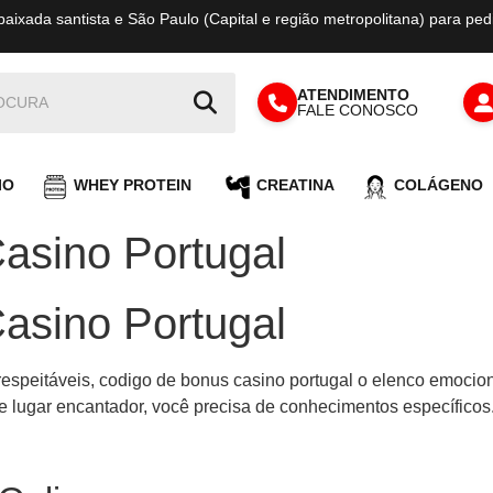
 baixada santista e São Paulo (Capital e região metropolitana) para p
ATENDIMENTO
FALE CONOSCO
IO
WHEY PROTEIN
CREATINA
COLÁGENO
asino Portugal
asino Portugal
respeitáveis, codigo de bonus casino portugal o elenco emocio
te lugar encantador, você precisa de conhecimentos específicos