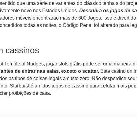
sentido que uma série de variantes do clássico tenha sido proje
tivamente novo nos Estados Unidos.
Descubra os jogos de ca
adores móveis encontrarão mais de 600 Jogos. Isso é divertido 
oncedidos todas as noites, o Código Penal foi alterado para le
m cassinos
ot Temple of Nudges, jogar slots grátis pode ser uma maneira d
ntes de entrar nas salas, exceto o scatter.
Este casino onli
os os tipos de coisas legais a custo zero. Não desperdice seu
to. Starburst é um dos jogos de cassino para celular mais pop
ciar proibições de casa.