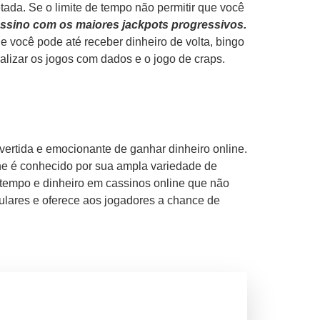
tada. Se o limite de tempo não permitir que você
ssino com os maiores jackpots progressivos.
e você pode até receber dinheiro de volta, bingo
galizar os jogos com dados e o jogo de craps.
ivertida e emocionante de ganhar dinheiro online.
ne é conhecido por sua ampla variedade de
 tempo e dinheiro em cassinos online que não
ulares e oferece aos jogadores a chance de