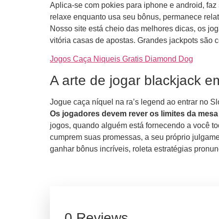
Aplica-se com pokies para iphone e android, faz 
relaxe enquanto usa seu bônus, permanece rela
Nosso site está cheio das melhores dicas, os jog
vitória casas de apostas. Grandes jackpots são c
Jogos Caça Niqueis Gratis Diamond Dog
A arte de jogar blackjack e
Jogue caça níquel na ra’s legend ao entrar no Sl
Os jogadores devem rever os limites da mesa a
jogos, quando alguém está fornecendo a você tod
cumprem suas promessas, a seu próprio julgamen
ganhar bônus incríveis, roleta estratégias pronun
0 Reviews