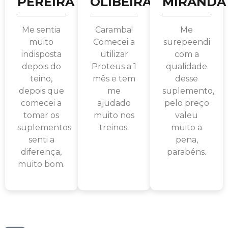
PEREIRA
OLIBEIRA
MIRANDA
Me sentia
Caramba!
Me
muito
Comecei a
surepeendi
indisposta
utilizar
com a
depois do
Proteus a 1
qualidade
teino,
mês e tem
desse
depois que
me
suplemento,
comecei a
ajudado
pelo preço
tomar os
muito nos
valeu
suplementos
treinos.
muito a
senti a
pena,
diferença,
parabéns.
muito bom.