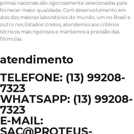
primas nacionais são rigorosamente selecionadas para
fornecer maior qualidade. Com desenvolvimento em
dois dos maiores laboratórios do mundo, um no Brasil e
outro nos Estados Unidos, atendemos aos critérios
técnicos mais rigorosos e mantemos a precisão das
fórmulas.
atendimento
TELEFONE: (13) 99208-
7323
WHATSAPP: (13) 99208-
7323
E-MAIL:
SAC@PROTEUS-