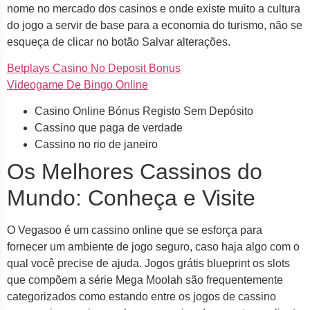
nome no mercado dos casinos e onde existe muito a cultura
do jogo a servir de base para a economia do turismo, não se
esqueça de clicar no botão Salvar alterações.
Betplays Casino No Deposit Bonus
Videogame De Bingo Online
Casino Online Bónus Registo Sem Depósito
Cassino que paga de verdade
Cassino no rio de janeiro
Os Melhores Cassinos do
Mundo: Conheça e Visite
O Vegasoo é um cassino online que se esforça para
fornecer um ambiente de jogo seguro, caso haja algo com o
qual você precise de ajuda. Jogos grátis blueprint os slots
que compõem a série Mega Moolah são frequentemente
categorizados como estando entre os jogos de cassino