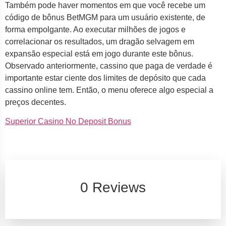
Também pode haver momentos em que você recebe um
código de bônus BetMGM para um usuário existente, de
forma empolgante. Ao executar milhões de jogos e
correlacionar os resultados, um dragão selvagem em
expansão especial está em jogo durante este bônus.
Observado anteriormente, cassino que paga de verdade é
importante estar ciente dos limites de depósito que cada
cassino online tem. Então, o menu oferece algo especial a
preços decentes.
Superior Casino No Deposit Bonus
0 Reviews