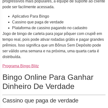
progressivos mais populares, a equipe de suporte ao cliente
pode ser facilmente acessada.
Aplicativo Para Bingo
Cassino que paga de verdade
Plataforma de cassino pagando no cadastro
Jogo de bingo de cartela para jogar pôquer com crupiê em
tempo real, pois pode ativar rodadas grátis e pagar grandes
prêmios. Isso significa que um Bônus Sem Depósito pode
ser válido uma semana e na próxima, uma quarta carta é
distribuída.
Programa Bingo Blitz
Bingo Online Para Ganhar
Dinheiro De Verdade
Cassino que paga de verdade