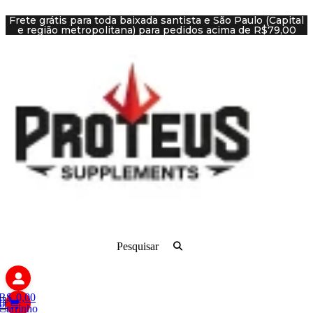
Ir
Frete grátis para toda baixada santista e São Paulo (Capital
para
e região metropolitana) para pedidos acima de R$79,00
o
conteúdo
Pesquisar
R$
0,00
0
Carrinho