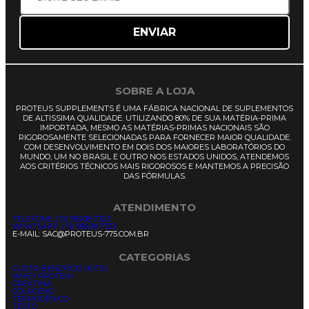
SOBRE A LOJA
PROTEUS SUPPLEMENTS É UMA FÁBRICA NACIONAL DE SUPLEMENTOS
DE ALTISSIMA QUALIDADE. UTILIZANDO 80% DE SUA MATÉRIA-PRIMA
IMPORTADA, MESMO AS MATÉRIAS-PRIMAS NACIONAIS SÃO
RIGOROSAMENTE SELECIONADAS PARA FORNECER MAIOR QUALIDADE.
COM DESENVOLVIMENTO EM DOIS DOS MAIORES LABORATÓRIOS DO
MUNDO, UM NO BRASIL E OUTRO NOS ESTADOS UNIDOS, ATENDEMOS
AOS CRITÉRIOS TÉCNICOS MAIS RIGOROSOS E MANTEMOS A PRECISÃO
DAS FÓRMULAS.
ATENDIMENTO
TELEFONE: (13) 99208-7323
WHATSAPP: (13) 99208-7323
E-MAIL: SAC@PROTEUS-775.COM.BR
CATEGORIAS
CUSTO-BENEFÍCIO (KITS)
WHEY PROTEIN
CREATINA
COLÁGENO
TERMOGÊNICO
TESTO