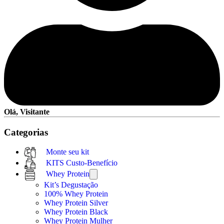
Olá, Visitante
Categorias
Monte seu kit
KITS Custo-Benefício
Whey Protein
Kit’s Degustação
100% Whey Protein
Whey Protein Silver
Whey Protein Black
Whey Protein Mulher