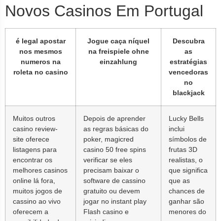
Novos Casinos Em Portugal
é legal apostar
Jogue caça níquel
Descubra
nos mesmos
na freispiele ohne
as
numeros na
einzahlung
estratégias
roleta no casino
vencedoras
no
blackjack
Muitos outros
Depois de aprender
Lucky Bells
casino review-
as regras básicas do
inclui
site oferece
poker, magicred
símbolos de
listagens para
casino 50 free spins
frutas 3D
encontrar os
verificar se eles
realistas, o
melhores casinos
precisam baixar o
que significa
online lá fora,
software de cassino
que as
muitos jogos de
gratuito ou devem
chances de
cassino ao vivo
jogar no instant play
ganhar são
oferecem a
Flash casino e
menores do