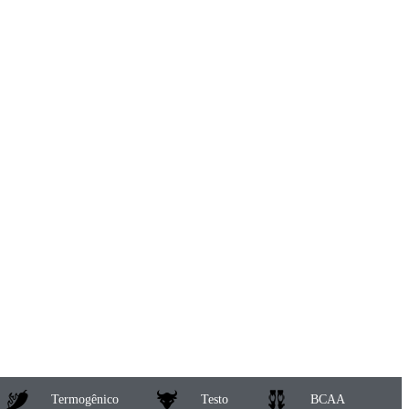
Termogênico
Testo
BCAA