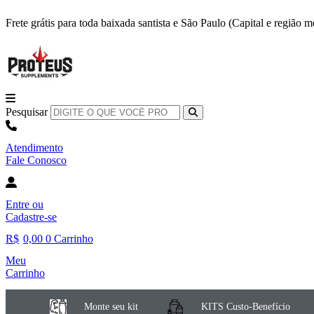
Ir
Frete grátis para toda baixada santista e São Paulo (Capital e região
para
o
conteúdo
Pesquisar
Atendimento
Fale Conosco
Entre
ou
Cadastre-se
R$
0,00
0
Carrinho
Meu
Carrinho
Monte seu kit
KITS Custo-Benefício