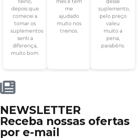
teino,
mês e tem
desse
depois que
me
suplemento,
comecei a
ajudado
pelo preço
tomar os
muito nos
valeu
suplementos
treinos.
muito a
senti a
pena,
diferença,
parabéns.
muito bom.
NEWSLETTER
Receba nossas ofertas
por e-mail