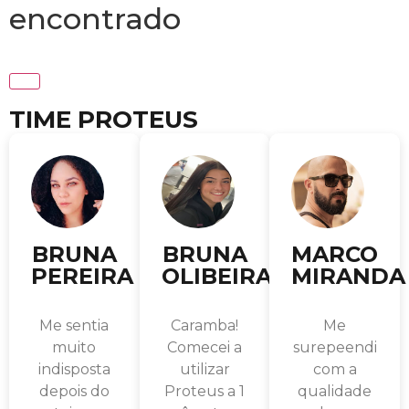
encontrado
TIME PROTEUS
BRUNA
BRUNA
MARCO
PEREIRA
OLIBEIRA
MIRANDA
Me sentia
Caramba!
Me
muito
Comecei a
surepeendi
indisposta
utilizar
com a
depois do
Proteus a 1
qualidade