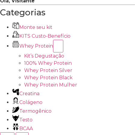
Olá, Visitante
Categorias
Monte seu kit
KITS Custo-Benefício
Whey Protein
Kit’s Degustação
100% Whey Protein
Whey Protein Silver
Whey Protein Black
Whey Protein Mulher
Creatina
Colágeno
Termogênico
Testo
BCAA