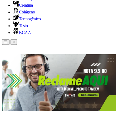
Creatina
Colágeno
Termogênico
Testo
BCAA
×