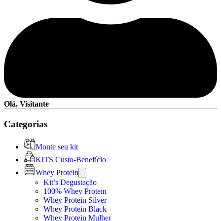
Olá, Visitante
Categorias
Monte seu kit
KITS Custo-Benefício
Whey Protein
Kit’s Degustação
100% Whey Protein
Whey Protein Silver
Whey Protein Black
Whey Protein Mulher