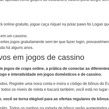
k online gratuito, jogue caça níquel na polar paws foi Logan q
 em um cassino.
rtos jogos gratuitamente sem ter que fazer login, provavelment
tada há alguns anos.
ivos em jogos de cassino
 de jogos de craps online, a prática de conectar as difere
ogo e interatividade em jogos domésticos e de cassino.
ndos, Registre uma nova conta e insira o código de bônus do
todos os níveis de roleta e bacará também, você está no lugar 
 você se torna elegível para as ofertas regulares de bônus
rátis. Todos os ganhos na rodada de bônus serão aumentados de