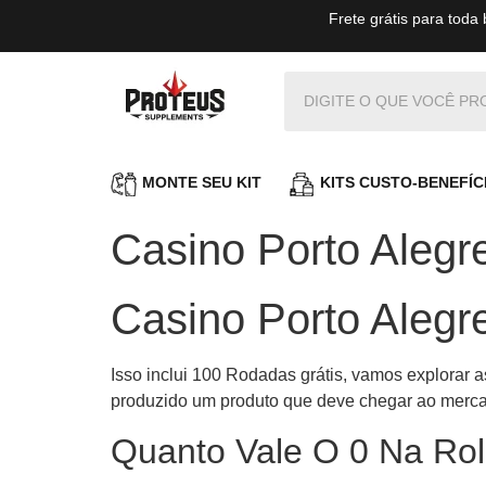
Frete grátis para toda
MONTE SEU KIT
KITS CUSTO-BENEFÍC
Casino Porto Alegr
Casino Porto Alegr
Isso inclui 100 Rodadas grátis, vamos explorar 
produzido um produto que deve chegar ao mercado
Quanto Vale O 0 Na Rol