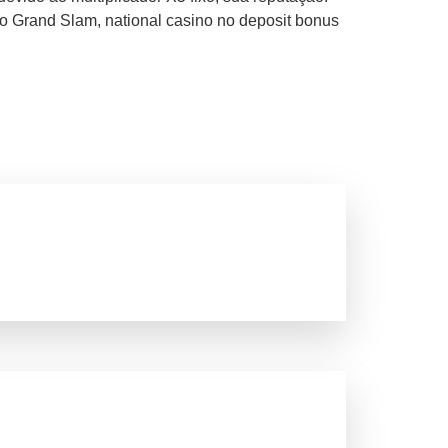
 Grand Slam, national casino no deposit bonus