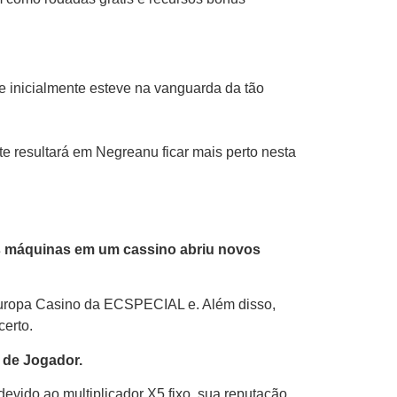
ue inicialmente esteve na vanguarda da tão
e resultará em Negreanu ficar mais perto nesta
ntes máquinas em um cassino abriu novos
 Europa Casino da ECSPECIAL e. Além disso,
certo.
 de Jogador.
vido ao multiplicador X5 fixo, sua reputação.