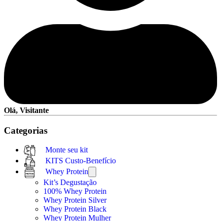
Olá, Visitante
Categorias
Monte seu kit
KITS Custo-Benefício
Whey Protein
Kit’s Degustação
100% Whey Protein
Whey Protein Silver
Whey Protein Black
Whey Protein Mulher