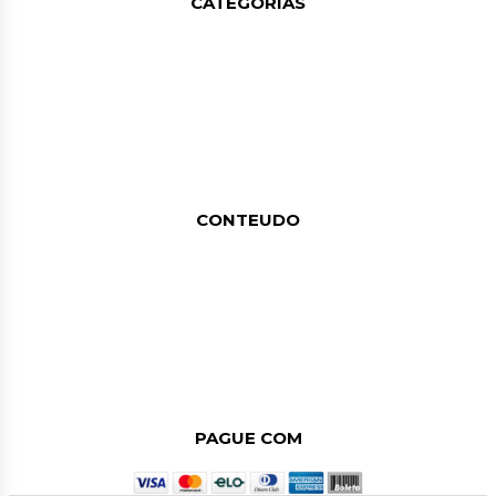
CATEGORIAS
CUSTO-BENEFÍCIO (KITS)
WHEY PROTEIN
CREATINA
COLÁGENO
TERMOGÊNICO
TESTO
BCAA
CONTEUDO
FALE CONOSCO
ÁREA DO INFLUENCER
ATACADISTA
MEIOS DE PAGAMENTO E DE FRETE
POLÍTICA DE PRIVACIDADE
POLÍTICA DE TROCAS E DEVOLUÇÕES
QUEM SOMOS
PAGUE COM