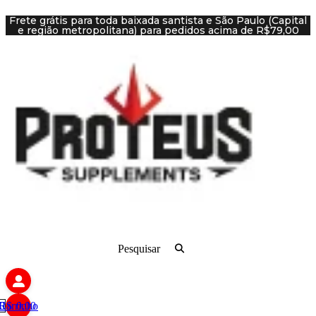
Ir
Frete grátis para toda baixada santista e São Paulo (Capital
para
e região metropolitana) para pedidos acima de R$79,00
o
conteúdo
Pesquisar
R$
Carrinho
0
0,00