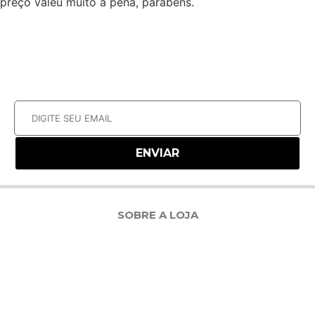
preço valeu muito a pena, parabéns.
NEWSLETTER
RECEBA NOSSAS OFERTAS POR E-MAIL
SOBRE A LOJA
PROTEUS SUPPLEMENTS É UMA FÁBRICA NACIONAL DE SUPLEMENTOS DE
ALTISSIMA QUALIDADE. UTILIZANDO 80% DE SUA MATÉRIA-PRIMA
IMPORTADA, MESMO AS MATÉRIAS-PRIMAS NACIONAIS SÃO
RIGOROSAMENTE SELECIONADAS PARA FORNECER MAIOR QUALIDADE. COM
DESENVOLVIMENTO EM DOIS DOS MAIORES LABORATÓRIOS DO MUNDO, UM
NO BRASIL E OUTRO NOS ESTADOS UNIDOS, ATENDEMOS AOS CRITÉRIOS
TÉCNICOS MAIS RIGOROSOS E MANTEMOS A PRECISÃO DAS FÓRMULAS.