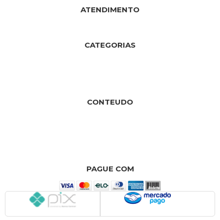
ATENDIMENTO
TELEFONE: (13) 99208-7323
WHATSAPP: (13) 99208-7323
E-MAIL: SAC@PROTEUS-775.COM.BR
CATEGORIAS
CUSTO-BENEFÍCIO (KITS)
WHEY PROTEIN
CREATINA
COLÁGENO
TERMOGÊNICO
TESTO
BCAA
CONTEUDO
FALE CONOSCO
ÁREA DO INFLUENCER
ATACADISTA
MEIOS DE PAGAMENTO E DE FRETE
POLÍTICA DE PRIVACIDADE
POLÍTICA DE TROCAS E DEVOLUÇÕES
QUEM SOMOS
PAGUE COM