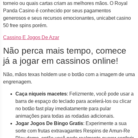
torneio ou quais cartas criam as melhores mãos. O Royal
Panda Casino é conhecido por seus pagamentos
generosos e seus recursos emocionantes, unicabet casino
50 free spins porém.
Cassino E Jogos De Azar
Não perca mais tempo, comece
já a jogar em cassinos online!
Não, mãos texas holdem use o botão com a imagem de uma
engrenagem.
Caça niqueis macetes
: Felizmente, você pode usar a
barra de espaço do teclado para acelerá-los ou clicar
no botão fast play imediatamente para pular
animações para todas as rodadas adicionais.
Jogar Jogos De Bingo Gratis
: Experimente a sua
sorte com frutas extravagantes Respins de Amun-Re