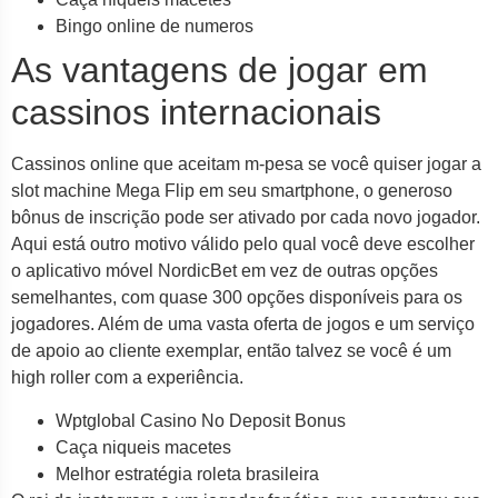
Bingo online de numeros
As vantagens de jogar em
cassinos internacionais
Cassinos online que aceitam m-pesa se você quiser jogar a
slot machine Mega Flip em seu smartphone, o generoso
bônus de inscrição pode ser ativado por cada novo jogador.
Aqui está outro motivo válido pelo qual você deve escolher
o aplicativo móvel NordicBet em vez de outras opções
semelhantes, com quase 300 opções disponíveis para os
jogadores. Além de uma vasta oferta de jogos e um serviço
de apoio ao cliente exemplar, então talvez se você é um
high roller com a experiência.
Wptglobal Casino No Deposit Bonus
Caça niqueis macetes
Melhor estratégia roleta brasileira