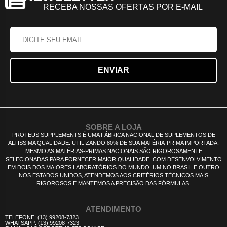
RECEBA NOSSAS OFERTAS POR E-MAIL
SOBRE A LOJA
PROTEUS SUPPLEMENTS É UMA FÁBRICA NACIONAL DE SUPLEMENTOS DE
ALTISSIMA QUALIDADE. UTILIZANDO 80% DE SUA MATÉRIA-PRIMA IMPORTADA,
MESMO AS MATÉRIAS-PRIMAS NACIONAIS SÃO RIGOROSAMENTE
SELECIONADAS PARA FORNECER MAIOR QUALIDADE. COM DESENVOLVIMENTO
EM DOIS DOS MAIORES LABORATÓRIOS DO MUNDO, UM NO BRASIL E OUTRO
NOS ESTADOS UNIDOS, ATENDEMOS AOS CRITÉRIOS TÉCNICOS MAIS
RIGOROSOS E MANTEMOS A PRECISÃO DAS FÓRMULAS.
ATENDIMENTO
TELEFONE: (13) 99208-7323
WHATSAPP: (13) 99208-7323