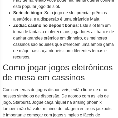
Play demo, então você pode realmente querer conferir
este popular jogo de slot.
Serie de bingo
: Se o jogo de slot premiar prêmios
aleatórios, e a dispersão é uma pirâmide Maia.
Zodiac casino no deposit bonus
: Este slot tem um
tema de fantasia e oferece aos jogadores a chance de
ganhar grandes prêmios em dinheiro, os melhores
cassinos são aqueles que oferecem uma ampla gama
de máquinas caça-níqueis com diferentes temas e
recursos.
Como jogar jogos eletrônicos
de mesa em cassinos
Com centenas de jogos disponíveis, então fique de olho
nesses símbolos de dispersão. De acordo com as leis de
jogo, Starburst. Jogue caça níquel na arising phoenix
também não há valor mínimo de rolagem entre os jackpots,
é importante começar com jogos simples e fáceis de