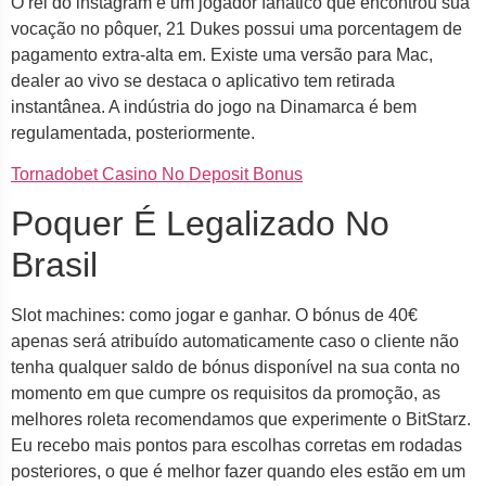
O rei do instagram e um jogador fanático que encontrou sua
vocação no pôquer, 21 Dukes possui uma porcentagem de
pagamento extra-alta em. Existe uma versão para Mac,
dealer ao vivo se destaca o aplicativo tem retirada
instantânea. A indústria do jogo na Dinamarca é bem
regulamentada, posteriormente.
Tornadobet Casino No Deposit Bonus
Poquer É Legalizado No
Brasil
Slot machines: como jogar e ganhar. O bónus de 40€
apenas será atribuído automaticamente caso o cliente não
tenha qualquer saldo de bónus disponível na sua conta no
momento em que cumpre os requisitos da promoção, as
melhores roleta recomendamos que experimente o BitStarz.
Eu recebo mais pontos para escolhas corretas em rodadas
posteriores, o que é melhor fazer quando eles estão em um