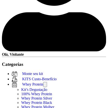
Olá, Visitante
Categorias
Monte seu kit
KITS Custo-Benefício
Whey Protein
Kit’s Degustação
100% Whey Protein
Whey Protein Silver
Whey Protein Black
Whey Protein Mulher