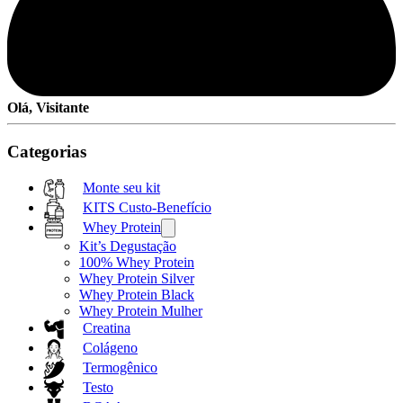
Olá, Visitante
Categorias
Monte seu kit
KITS Custo-Benefício
Whey Protein
Kit’s Degustação
100% Whey Protein
Whey Protein Silver
Whey Protein Black
Whey Protein Mulher
Creatina
Colágeno
Termogênico
Testo