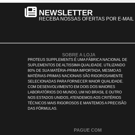
NEWSLETTER
RECEBA NOSSAS OFERTAS POR E-MAIL
SOBRE A LOJA
PROTEUS SUPPLEMENTS É UMA FÁBRICA NACIONAL DE
SUPLEMENTOS DE ALTISSIMA QUALIDADE. UTILIZANDO
80% DE SUA MATÉRIA-PRIMA IMPORTADA, MESMO AS
MATÉRIAS-PRIMAS NACIONAIS SÃO RIGOROSAMENTE
SELECIONADAS PARA FORNECER MAIOR QUALIDADE.
COM DESENVOLVIMENTO EM DOIS DOS MAIORES
LABORATÓRIOS DO MUNDO, UM NO BRASIL E OUTRO
NOS ESTADOS UNIDOS, ATENDEMOS AOS CRITÉRIOS
TÉCNICOS MAIS RIGOROSOS E MANTEMOS A PRECISÃO
DAS FÓRMULAS.
PAGUE COM