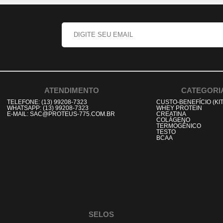
ATENDIMENTO
CATEGORI
TELEFONE: (13) 99208-7323
CUSTO-BENEFÍCIO (KIT
WHATSAPP: (13) 99208-7323
WHEY PROTEIN
E-MAIL: SAC@PROTEUS-775.COM.BR
CREATINA
COLÁGENO
TERMOGÊNICO
TESTO
BCAA
SELOS