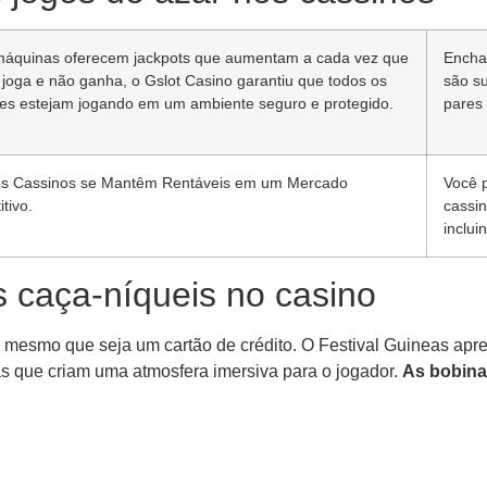
máquinas oferecem jackpots que aumentam a cada vez que
Encha
joga e não ganha, o Gslot Casino garantiu que todos os
são su
es estejam jogando em um ambiente seguro e protegido.
pares 
s Cassinos se Mantêm Rentáveis em um Mercado
Você p
tivo.
cassin
inclui
caça-níqueis no casino
, mesmo que seja um cartão de crédito. O Festival Guineas apre
tas que criam uma atmosfera imersiva para o jogador.
As bobina