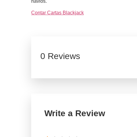
navios.
Contar Cartas Blackjack
0 Reviews
Write a Review