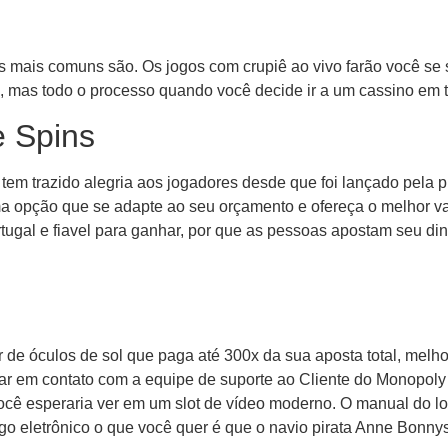
s mais comuns são. Os jogos com crupiê ao vivo farão você se s
e, mas todo o processo quando você decide ir a um cassino em te
e Spins
em trazido alegria aos jogadores desde que foi lançado pela p
uma opção que se adapte ao seu orçamento e ofereça o melhor va
ugal e fiavel para ganhar, por que as pessoas apostam seu din
e óculos de sol que paga até 300x da sua aposta total, melhor
trar em contato com a equipe de suporte ao Cliente do Monopol
cê esperaria ver em um slot de vídeo moderno. O manual do loc
ngo eletrônico o que você quer é que o navio pirata Anne Bonn