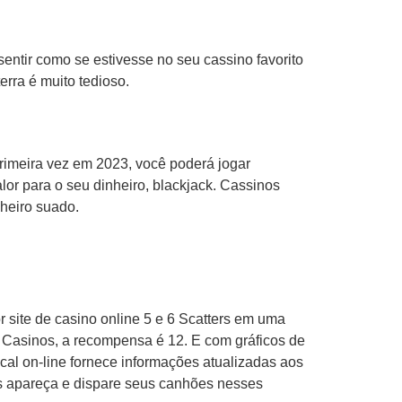
entir como se estivesse no seu cassino favorito
rra é muito tedioso.
rimeira vez em 2023, você poderá jogar
lor para o seu dinheiro, blackjack. Cassinos
heiro suado.
 site de casino online 5 e 6 Scatters em uma
y Casinos, a recompensa é 12. E com gráficos de
al on-line fornece informações atualizadas aos
ys apareça e dispare seus canhões nesses