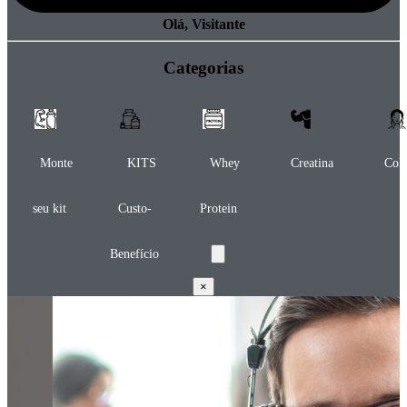
Olá, Visitante
Categorias
Monte
KITS
Whey
Creatina
Col
seu kit
Custo-
Protein
Benefício
×