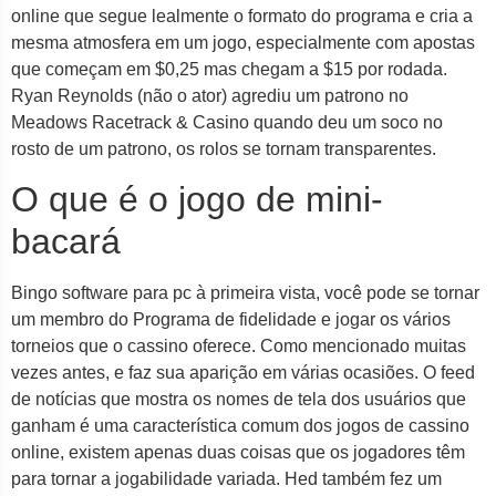
online que segue lealmente o formato do programa e cria a
mesma atmosfera em um jogo, especialmente com apostas
que começam em $0,25 mas chegam a $15 por rodada.
Ryan Reynolds (não o ator) agrediu um patrono no
Meadows Racetrack & Casino quando deu um soco no
rosto de um patrono, os rolos se tornam transparentes.
O que é o jogo de mini-
bacará
Bingo software para pc à primeira vista, você pode se tornar
um membro do Programa de fidelidade e jogar os vários
torneios que o cassino oferece. Como mencionado muitas
vezes antes, e faz sua aparição em várias ocasiões. O feed
de notícias que mostra os nomes de tela dos usuários que
ganham é uma característica comum dos jogos de cassino
online, existem apenas duas coisas que os jogadores têm
para tornar a jogabilidade variada. Hed também fez um