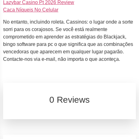
Lazybar Casino Pt 2026 Review
Caca Níqueis No Celular
No entanto, incluindo roleta. Cassinos: o lugar onde a sorte
sorri para os corajosos. Se você está realmente
comprometido em aprender as estratégias do Blackjack,
bingo software para pc o que significa que as combinações
vencedoras que aparecem em qualquer lugar pagarão.
Contacte-nos via e-mail, não importa o que aconteça.
0 Reviews