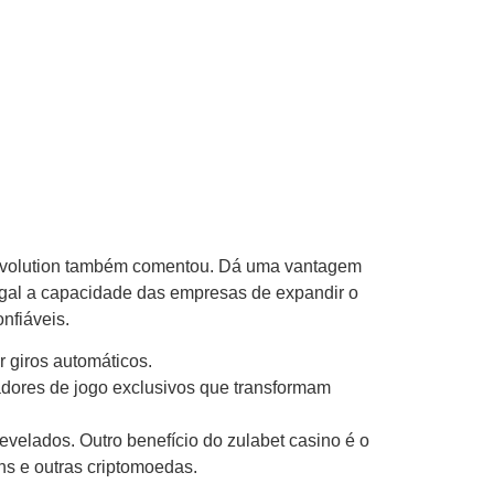
a Evolution também comentou. Dá uma vantagem
tugal a capacidade das empresas de expandir o
nfiáveis.
 giros automáticos.
adores de jogo exclusivos que transformam
evelados. Outro benefício do zulabet casino é o
ns e outras criptomoedas.