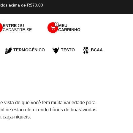
edidos acima de R$79,00
0
ENTRE
OU
MEU
CADASTRE-SE
CARRINHO
TERMOGÊNICO
TESTO
BCAA
 vista de que você tem muita variedade para
online estão oferecendo bônus de boas-vindas
a caça-níqueis.