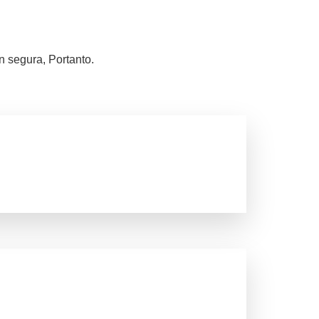
n segura, Portanto.