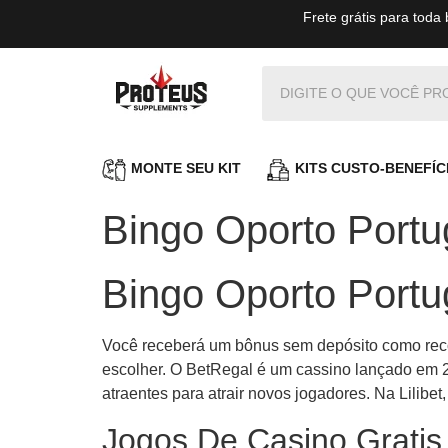
Frete grátis para toda
MONTE SEU KIT
KITS CUSTO-BENEFÍC
Bingo Oporto Portu
Bingo Oporto Portu
Você receberá um bônus sem depósito como reco
escolher. O BetRegal é um cassino lançado em 2
atraentes para atrair novos jogadores. Na Lilib
Jogos De Casino Gratis 