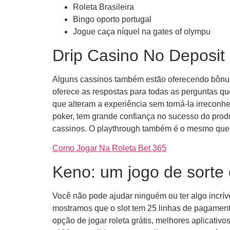
Roleta Brasileira
Bingo oporto portugal
Jogue caça níquel na gates of olympu
Drip Casino No Deposit
Alguns cassinos também estão oferecendo bônus d
oferece as respostas para todas as perguntas qu
que alteram a experiência sem torná-la irreconh
poker, tem grande confiança no sucesso do produ
cassinos. O playthrough também é o mesmo que a
Como Jogar Na Roleta Bet 365
Keno: um jogo de sorte
Você não pode ajudar ninguém ou ter algo incríve
mostramos que o slot tem 25 linhas de pagament
opção de jogar roleta grátis, melhores aplicati