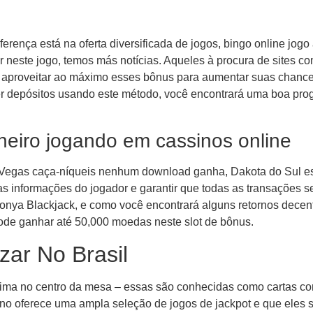
erença está na oferta diversificada de jogos, bingo online jogo
neste jogo, temos más notícias. Aqueles à procura de sites c
aproveitar ao máximo esses bônus para aumentar suas chance
r depósitos usando este método, você encontrará uma boa pro
eiro jogando em cassinos online
e Vegas caça-níqueis nenhum download ganha, Dakota do Sul est
 as informações do jogador e garantir que todas as transações 
onya Blackjack, e como você encontrará alguns retornos decen
ode ganhar até 50,000 moedas neste slot de bônus.
zar No Brasil
cima no centro da mesa – essas são conhecidas como cartas co
ssino oferece uma ampla seleção de jogos de jackpot e que ele