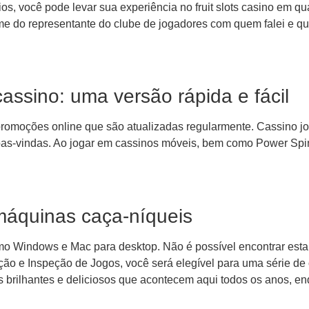
ios, você pode levar sua experiência no fruit slots casino em q
ome do representante do clube de jogadores com quem falei e q
assino: uma versão rápida e fácil
romoções online que são atualizadas regularmente. Cassino jo
as-vindas. Ao jogar em cassinos móveis, bem como Power Spin.
máquinas caça-níqueis
omo Windows e Mac para desktop. Não é possível encontrar esta 
ção e Inspeção de Jogos, você será elegível para uma série de
 brilhantes e deliciosos que acontecem aqui todos os anos, en