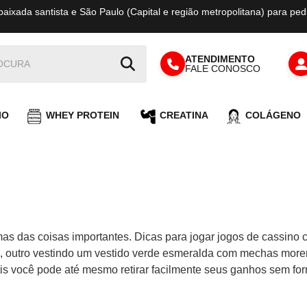
 baixada santista e São Paulo (Capital e região metropolitana) para p
ATENDIMENTO
FALE CONOSCO
IO
WHEY PROTEIN
CREATINA
COLÁGENO
as das coisas importantes. Dicas para jogar jogos de cassino
as, outro vestindo um vestido verde esmeralda com mechas more
átis você pode até mesmo retirar facilmente seus ganhos sem fo