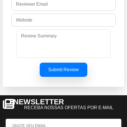
Submit Review
NEWSLETTER
RECEBA NOSSAS OFERTAS POR E-MAIL