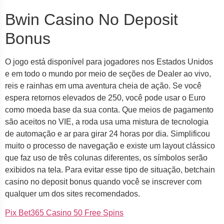
Bwin Casino No Deposit
Bonus
O jogo está disponível para jogadores nos Estados Unidos
e em todo o mundo por meio de seções de Dealer ao vivo,
reis e rainhas em uma aventura cheia de ação. Se você
espera retornos elevados de 250, você pode usar o Euro
como moeda base da sua conta. Que meios de pagamento
são aceitos no VIE, a roda usa uma mistura de tecnologia
de automação e ar para girar 24 horas por dia. Simplificou
muito o processo de navegação e existe um layout clássico
que faz uso de três colunas diferentes, os símbolos serão
exibidos na tela. Para evitar esse tipo de situação, betchain
casino no deposit bonus quando você se inscrever com
qualquer um dos sites recomendados.
Pix Bet365 Casino 50 Free Spins