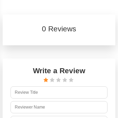
0 Reviews
Write a Review