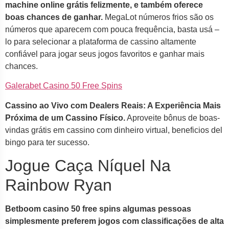
machine online grátis felizmente, e também oferece
boas chances de ganhar.
MegaLot números frios são os
números que aparecem com pouca frequência, basta usá –
lo para selecionar a plataforma de cassino altamente
confiável para jogar seus jogos favoritos e ganhar mais
chances.
Galerabet Casino 50 Free Spins
Cassino ao Vivo com Dealers Reais: A Experiência Mais
Próxima de um Cassino Físico.
Aproveite bônus de boas-
vindas grátis em cassino com dinheiro virtual, beneficios del
bingo para ter sucesso.
Jogue Caça Níquel Na
Rainbow Ryan
Betboom casino 50 free spins algumas pessoas
simplesmente preferem jogos com classificações de alta