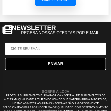
NEWSLETTER
RECEBA NOSSAS OFERTAS POR E-MAIL
SOBRE A LOJA
PROTEUS SUPPLEMENTS É UMA FÁBRICA NACIONAL DE SUPLEMENTOS DE
ALTISSIMA QUALIDADE. UTILIZANDO 80% DE SUA MATÉRIA-PRIMA IMPORTADA,
MESMO AS MATÉRIAS-PRIMAS NACIONAIS SÃO RIGOROSAMENTE
SELECIONADAS PARA FORNECER MAIOR QUALIDADE. COM DESENVOLVIMENTO