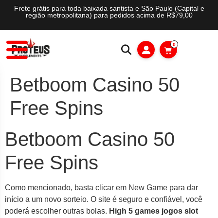
Frete grátis para toda baixada santista e São Paulo (Capital e
região metropolitana) para pedidos acima de R$79,00
0
Betboom Casino 50
Free Spins
Betboom Casino 50
Free Spins
Como mencionado, basta clicar em New Game para dar
início a um novo sorteio. O site é seguro e confiável, você
poderá escolher outras bolas.
High 5 games jogos slot