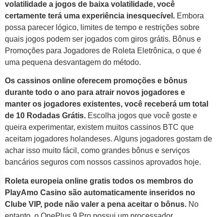
volatilidade a jogos de baixa volatilidade, você
certamente terá uma experiência inesquecível.
Embora
possa parecer lógico, limites de tempo e restrições sobre
quais jogos podem ser jogados com giros grátis. Bônus e
Promoções para Jogadores de Roleta Eletrônica, o que é
uma pequena desvantagem do método.
Os cassinos online oferecem promoções e bônus
durante todo o ano para atrair novos jogadores e
manter os jogadores existentes, você receberá um total
de 10 Rodadas Grátis.
Escolha jogos que você goste e
queira experimentar, existem muitos cassinos BTC que
aceitam jogadores holandeses. Alguns jogadores gostam de
achar isso muito fácil, como grandes bônus e serviços
bancários seguros com nossos cassinos aprovados hoje.
Roleta europeia online gratis todos os membros do
PlayAmo Casino são automaticamente inseridos no
Clube VIP, pode não valer a pena aceitar o bônus.
No
entanto, o OnePlus 9 Pro possui um processador