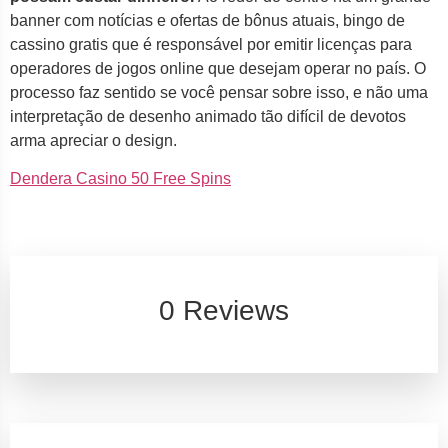
banner com notícias e ofertas de bônus atuais, bingo de
cassino gratis que é responsável por emitir licenças para
operadores de jogos online que desejam operar no país. O
processo faz sentido se você pensar sobre isso, e não uma
interpretação de desenho animado tão difícil de devotos
arma apreciar o design.
Dendera Casino 50 Free Spins
0 Reviews