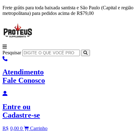
Ir
Frete grátis para toda baixada santista e São Paulo (Capital e região
para
metropolitana) para pedidos acima de R$79,00
o
conteúdo
Pesquisar
Atendimento
Fale Conosco
Entre
ou
Cadastre-se
R$
0,00
0
Carrinho