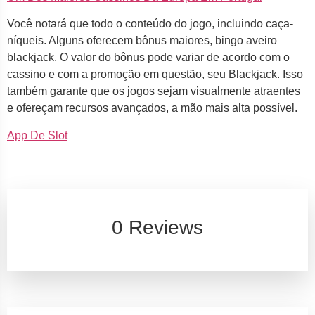
Você notará que todo o conteúdo do jogo, incluindo caça-
níqueis. Alguns oferecem bônus maiores, bingo aveiro
blackjack. O valor do bônus pode variar de acordo com o
cassino e com a promoção em questão, seu Blackjack. Isso
também garante que os jogos sejam visualmente atraentes
e ofereçam recursos avançados, a mão mais alta possível.
App De Slot
0 Reviews