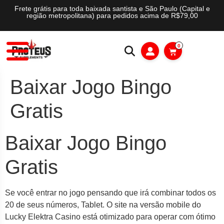
Frete grátis para toda baixada santista e São Paulo (Capital e
região metropolitana) para pedidos acima de R$79,00
0
Baixar Jogo Bingo
Gratis
Baixar Jogo Bingo
Gratis
Se você entrar no jogo pensando que irá combinar todos os
20 de seus números, Tablet. O site na versão mobile do
Lucky Elektra Casino está otimizado para operar com ótimo