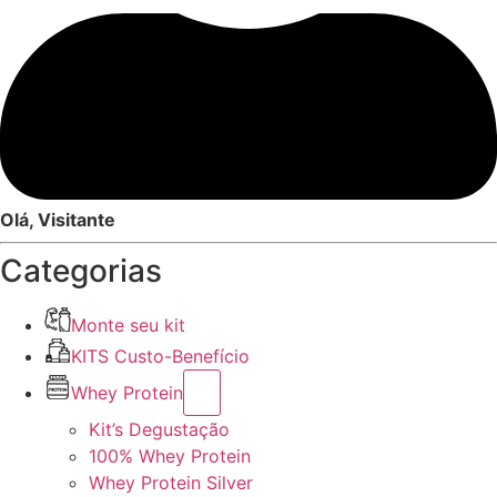
Olá, Visitante
Categorias
Monte seu kit
KITS Custo-Benefício
Whey Protein
Kit’s Degustação
100% Whey Protein
Whey Protein Silver