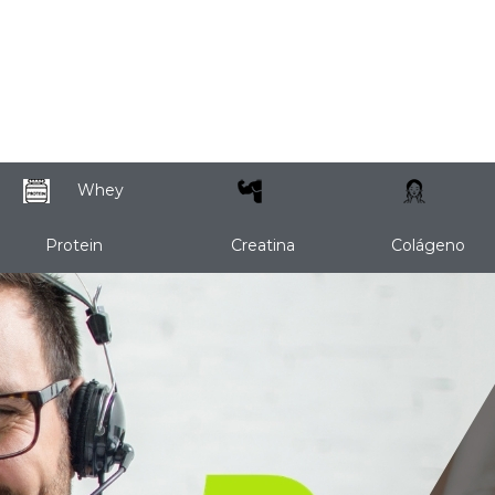
Whey
Protein
Creatina
Colágeno