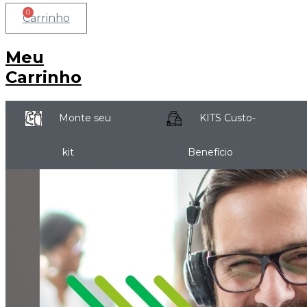
0
Carrinho
Meu
Carrinho
Monte seu
KITS Custo-
kit
Benefício