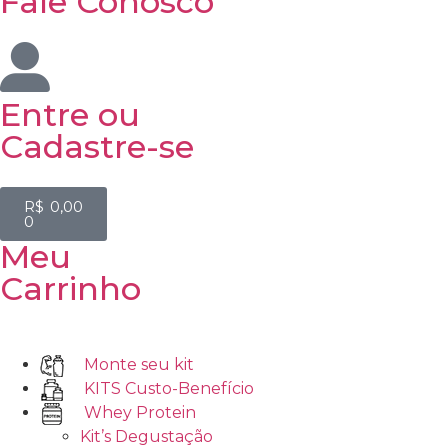
Fale Conosco
Entre
ou
Cadastre-se
R$
0,00
0
Meu
Carrinho
Monte seu kit
KITS Custo-Benefício
Whey Protein
Kit’s Degustação