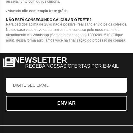
ou seja, junto com outros cupons.
•
Atacado
não comtempla frete grátis.
NÃO ESTÁ CONSEGUINDO CALCULAR O FRETE?
Para pedidos acima de 28kg não é possível realizar o envio pelos correios.
Nesse caso você deve entrar em contato conosco pelo nosso canal de
atendimento via Whatsapp (Somente mensagens) 13992091510 (Clique
aqui), dessa forma auxiliamos você na finalização do processo de compra.
NEWSLETTER
RECEBA NOSSAS OFERTAS POR E-MAIL