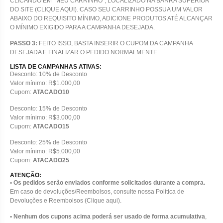
CLICANDO EM “MEU CARRINHO”, LOCALIZADO NA BARRA SUPERIOR
DO SITE (CLIQUE AQUI). CASO SEU CARRINHO POSSUA UM VALOR
ABAIXO DO REQUISITO MÍNIMO, ADICIONE PRODUTOS ATÉ ALCANÇAR
O MÍNIMO EXIGIDO PARA A CAMPANHA DESEJADA.
PASSO 3:
FEITO ISSO, BASTA INSERIR O CUPOM DA CAMPANHA
DESEJADA E FINALIZAR O PEDIDO NORMALMENTE.
LISTA DE CAMPANHAS ATIVAS:
Desconto: 10% de Desconto
Valor mínimo: R$1.000,00
Cupom:
ATACADO10
Desconto: 15% de Desconto
Valor mínimo: R$3.000,00
Cupom:
ATACADO15
Desconto: 25% de Desconto
Valor mínimo: R$5.000,00
Cupom:
ATACADO25
ATENÇÃO:
• Os pedidos serão enviados conforme solicitados durante a compra.
Em caso de devoluções/Reembolsos, consulte nossa Política de
Devoluções e Reembolsos (Clique aqui).
• Nenhum dos cupons acima poderá ser usado de forma acumulativa
,